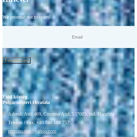
We promise not to spam!
Felíratkozom
Etéd község
Polgármesteri Hivatala
Adresă: Atid 469, Comuna Atid, 537005, jud. Harghita
Telefon / Fax: +40 746 188 757
comunaatid@yahoo.com