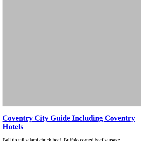
Coventry City Guide Including Coventry
Hotels
Ball tip tail salami chuck beef. Buffalo corned beef sausage,