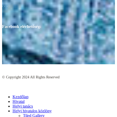
Facebook elérhetőség:
© Copyright
2024
All Rights Reserved
Kezdőlap
Hivatal
Helyi tanács
Helyi hivatalos közlöny
Tiled Gallery