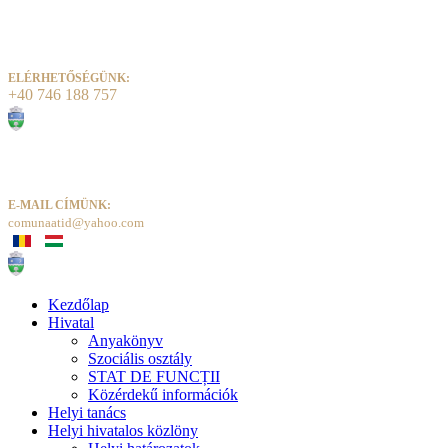
ELÉRHETŐSÉGÜNK:
+40 746 188 757
E-MAIL CÍMÜNK:
comunaatid@yahoo.com
Kezdőlap
Hivatal
Anyakönyv
Szociális osztály
STAT DE FUNCȚII
Közérdekű információk
Helyi tanács
Helyi hivatalos közlöny