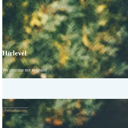
Hírlevél
We promise not to spam!
Felíratkozom