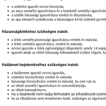
a születést igazoló orvosi bizonylat,
az anya személyi igazolványa és a bejelentő személyi igazolván
a szülők házassági igazolványa eredeti és fénymásolat,
az apa elismerő nyilatkozata a házasságon kívül született gyere
Házasságkötéshez szükséges iratok:
a felek személyazonossági igazolványa eredeti és másolat,
a felek születési igazolványa, eredeti és másolat,
orvosi igazolás a felek egészségügyi állapotáról, amely 14 napi
igazoló akták az előző házasság felbontásáróI (váIási végzés, ha
Haláleset bejelentéséhez szükséges iratok:
a halálesetet igazoló orvosi igazolás,
születési bizonyítvány eredeti és másolat,
házassági bizonyítvány eredeti és másolat, ha eset van rá,
az elhalt személyi igazolványa és szavazókártyája,
az elhalt katonakönyve,
ha a bejelentő nem tudja felmutatni az elhalálozott szemé
ha az elhaláIozás nem természetes halál, szükséges az ügyészs