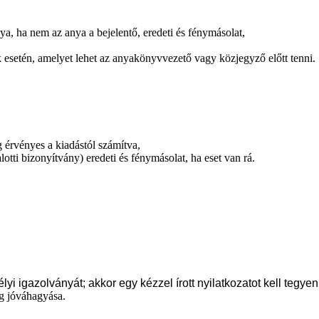
ya, ha nem az anya a bejelentő, eredeti és fénymásolat,
k esetén, amelyet lehet az anyakönyvvezető vagy közjegyző előtt tenni.
g érvényes a kiadástól számítva,
lotti bizonyítvány) eredeti és fénymásolat, ha eset van rá.
lyi igazolványát; akkor egy kézzel írott nyilatkozatot kell tegye
ég jóváhagyása.