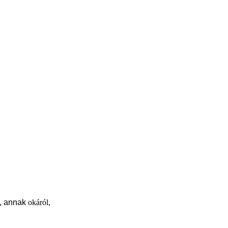
n, annak
okáról,