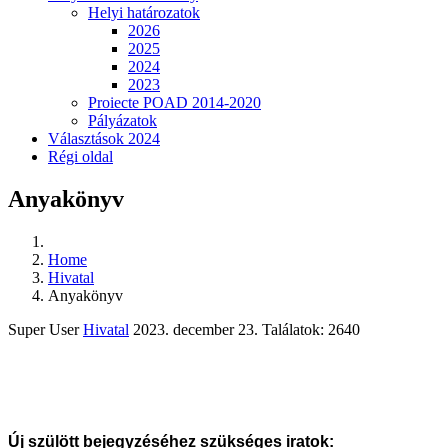
Helyi határozatok
2026
2025
2024
2023
Proiecte POAD 2014-2020
Pályázatok
Választások 2024
Régi oldal
Anyakönyv
Home
Hivatal
Anyakönyv
Super User
Hivatal
2023. december 23.
Találatok: 2640
Új szülött bejegyzéséhez szükséges iratok: