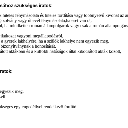
sához szükséges íratok:
nek hiteles fénymásolata és hiteles fordítása vagy többnyelvű kivonat a
gazolvány vagy útlevél fénymásolata,ha eset van rá,
zéről, ha mindketten román állampolgárok vagy csak a román állampolgárs
nyilatkozat vagyoni megállapodásról,
met a gyerek lakhelyére, ha a szülők lakhelye nem egyezik meg,
 bizonyítványnak a honosítását,
tott aktákban és a külföldi hatóságok által kibocsátott akták között,
ratok:
m egyezik meg,
ell
kséges egy engedéllyel rendelkező fordító.