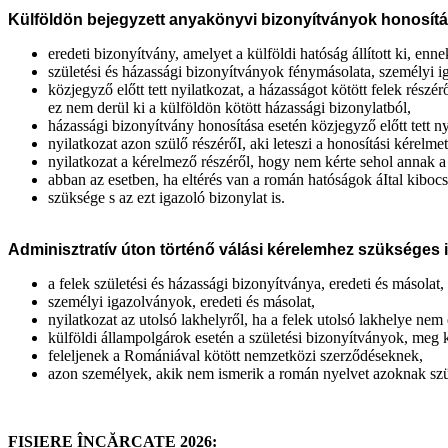
Külföldön bejegyzett anyakönyvi bizonyítványok honosítá
eredeti bizonyítvány, amelyet a külföldi hatóság állított ki, en
születési és házassági bizonyítványok fénymásolata, személyi i
közjegyző előtt tett nyilatkozat, a házasságot kötött felek rés
ez nem derül ki a külföldön kötött házassági bizonylatból,
házassági bizonyítvány honosítása esetén közjegyző előtt tett 
nyilatkozat azon szülő részérőI, aki leteszi a honosítási kérel
nyilatkozat a kérelmező részéről, hogy nem kérte sehol annak a
abban az esetben, ha eltérés van a román hatóságok áItal kibocsá
szüksége s az ezt igazoló bizonylat is.
Adminisztratív úton történő válási kérelemhez szükséges i
a felek születési és házassági bizonyítványa, eredeti és másolat,
személyi igazolványok, eredeti és másolat,
nyilatkozat az utolsó lakhelyről, ha a felek utolsó lakhelye ne
külföldi állampolgárok esetén a születési bizonyítványok, meg k
feleljenek a Romániával kötött nemzetközi szerződéseknek,
azon személyek, akik nem ismerik a román nyelvet azoknak szü
FIȘIERE ÎNCĂRCATE 2026: