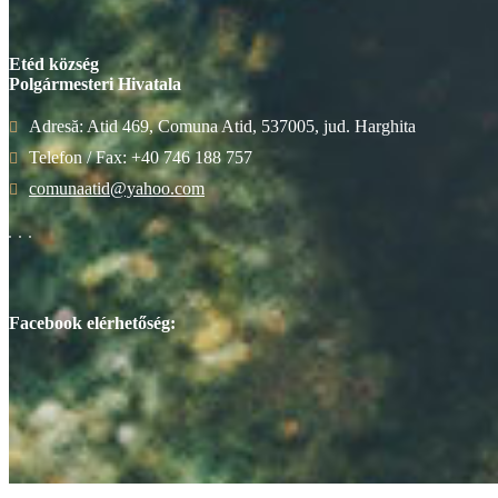
Etéd község
Polgármesteri Hivatala
Adresă: Atid 469, Comuna Atid, 537005, jud. Harghita
Telefon / Fax: +40 746 188 757
comunaatid@yahoo.com
Facebook elérhetőség: