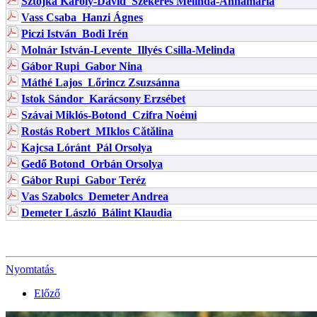
Sztojka Károly-Dávid_Szekeres Melinda-Annamaria
Vass Csaba_Hanzi Ágnes
Piczi István_Bodi Irén
Molnár István-Levente_Illyés Csilla-Melinda
Gábor Rupi_Gabor Nina
Máthé Lajos_Lőrincz Zsuzsánna
Istok Sándor_Karácsony Erzsébet
Szávai Miklós-Botond_Czifra Noémi
Rostás Robert_MIklos Cătălina
Kajcsa Lóránt_Pál Orsolya
Gedő Botond_Orbán Orsolya
Gábor Rupi_Gabor Teréz
Vas Szabolcs_Demeter Andrea
Demeter László_Bálint Klaudia
Nyomtatás
Előző