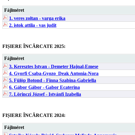
Fájlméret
1. veres zoltan - varga erika
2. istok attila - vas judit
FIȘIERE ÎNCĂRCATE 2025:
Fájlméret
3. Keresztes Istvan - Demeter Hajnal-Emese
4. Gyorfi Csaba-Gyozo_Deak Antonia-Nora
5. Fülöp Botond - Finna Szabina-Gabriella
6. Gábor Gábor - Gabor Ecaterina
7. Lörinczi József - Istvánfi Izabella
FIȘIERE ÎNCĂRCATE 2024:
Fájlméret