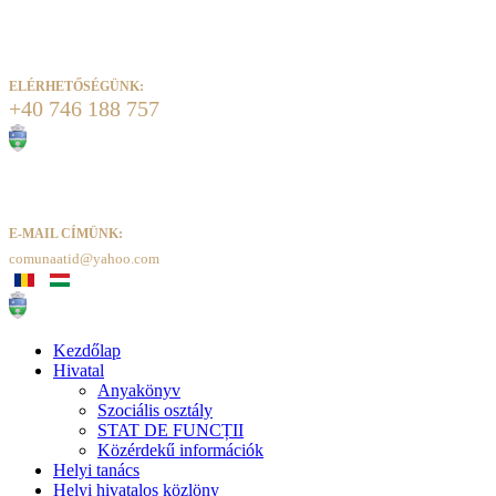
ELÉRHETŐSÉGÜNK:
+40 746 188 757
E-MAIL CÍMÜNK:
comunaatid@yahoo.com
Kezdőlap
Hivatal
Anyakönyv
Szociális osztály
STAT DE FUNCȚII
Közérdekű információk
Helyi tanács
Helyi hivatalos közlöny