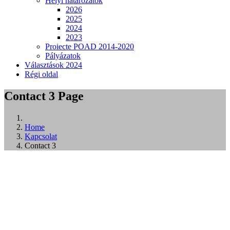
Helyi határozatok
2026
2025
2024
2023
Proiecte POAD 2014-2020
Pályázatok
Választások 2024
Régi oldal
Contact 3 Page
Home
Kapcsolat
Contact 3