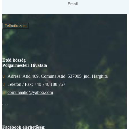
Felíratkozom
Etéd község
Polgármesteri Hivatala
Adresă: Atid 469, Comuna Atid, 537005, jud. Harghita
Telefon / Fax: +40 746 188 757
comunaatid@yahoo.com
Facebook elérhetőség: