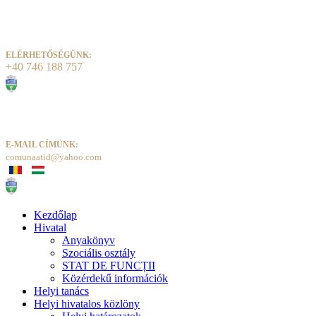
ELÉRHETŐSÉGÜNK:
+40 746 188 757
E-MAIL CÍMÜNK:
comunaatid@yahoo.com
Kezdőlap
Hivatal
Anyakönyv
Szociális osztály
STAT DE FUNCȚII
Közérdekű információk
Helyi tanács
Helyi hivatalos közlöny