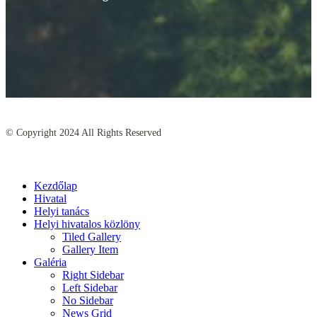
© Copyright
2024
All Rights Reserved
Kezdőlap
Hivatal
Helyi tanács
Helyi hivatalos közlöny
Tiled Gallery
Gallery Item
Galéria
Right Sidebar
Left Sidebar
No Sidebar
News Grid