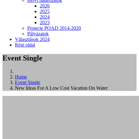
Helyi határozatok
2026
2025
2024
2023
Proiecte POAD 2014-2020
Pályázatok
Választások 2024
Régi oldal
Event Single
Home
Event Single
New Ideas For A Low Cost Vacation On Water