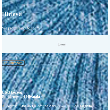
Hírlevél
We promise not to spam!
Felíratkozom
Etéd község
Polgármesteri Hivatala
Adresă: Atid 469, Comuna Atid, 537005, jud. Harghita