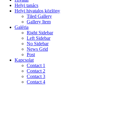
Helyi tanács
Helyi hivatalos közlöny
Tiled Gallery
Gallery Item
Galéria
Right Sidebar
Left Sidebar
No Sidebar
News Grid
Post
Kapcsolat
Contact 1
Contact 2
Contact 3
Contact 4