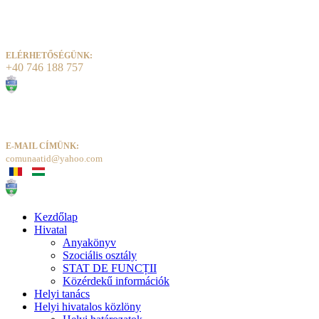
ELÉRHETŐSÉGÜNK:
+40 746 188 757
E-MAIL CÍMÜNK:
comunaatid@yahoo.com
Kezdőlap
Hivatal
Anyakönyv
Szociális osztály
STAT DE FUNCȚII
Közérdekű információk
Helyi tanács
Helyi hivatalos közlöny