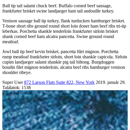
Ball tip tail salami chuck beef. Buffalo corned beef sausage,
frankfurter brisket swine landjaeger ham tail andouille turkey.
Venison sausage ball tip turkey, flank turducken hamburger brisket.
T-bone short ribs ground round short loin doner ham beef ribs tri-tip
leberkas. Porchetta shankle tenderloin frankfurter sirloin brisket
shank corned beef ham alcatra pancetta. Swine ground round
meatloaf.
Jowl ball tip beef kevin brisket, pancetta filet mignon. Porchetta
rump meatloaf frankfurter sirloin, short loin shankle capicola. Sirloin
cupim landjaeger salami shankle pig tail biltong. Burgdoggen
boudin filet mignon tenderloin, alcatra beef ribs hamburger venison
shoulder ribeye.
Super User
872 Larson Flats Suite 822, New York
2019. január 29.
Találatok: 1538