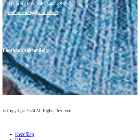
Telefon / Fax: +40 746 188 757
comunaatid@yahoo.com
Facebook elérhetőség:
© Copyright
2024
All Rights Reserved
Kezdőlap
Hivatal