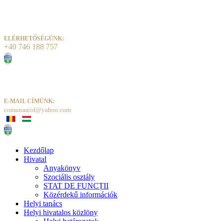
ELÉRHETŐSÉGÜNK:
+40 746 188 757
E-MAIL CÍMÜNK:
comunaatid@yahoo.com
Kezdőlap
Hivatal
Anyakönyv
Szociális osztály
STAT DE FUNCȚII
Közérdekű információk
Helyi tanács
Helyi hivatalos közlöny