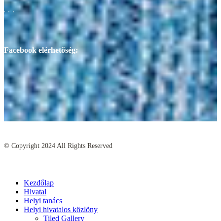
Facebook elérhetőség:
© Copyright
2024
All Rights Reserved
Kezdőlap
Hivatal
Helyi tanács
Helyi hivatalos közlöny
Tiled Gallery