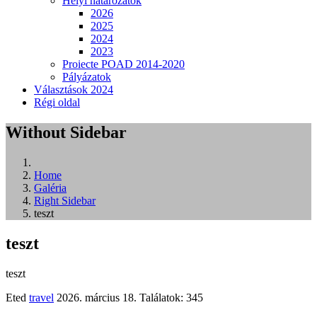
Helyi határozatok
2026
2025
2024
2023
Proiecte POAD 2014-2020
Pályázatok
Választások 2024
Régi oldal
Without Sidebar
Home
Galéria
Right Sidebar
teszt
teszt
teszt
Eted
travel
2026. március 18.
Találatok: 345