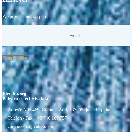
We promise not to spam!
Felíratkozom
Etéd község
Polgármesteri Hivatala
Adresă: Atid 469, Comuna Atid, 537005, jud. Harghita
Telefon / Fax: +40 746 188 757
comunaatid@yahoo.com