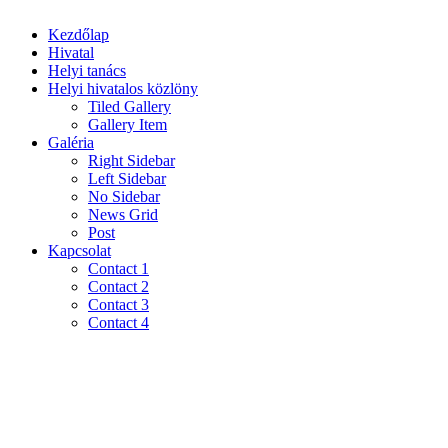
Kezdőlap
Hivatal
Helyi tanács
Helyi hivatalos közlöny
Tiled Gallery
Gallery Item
Galéria
Right Sidebar
Left Sidebar
No Sidebar
News Grid
Post
Kapcsolat
Contact 1
Contact 2
Contact 3
Contact 4