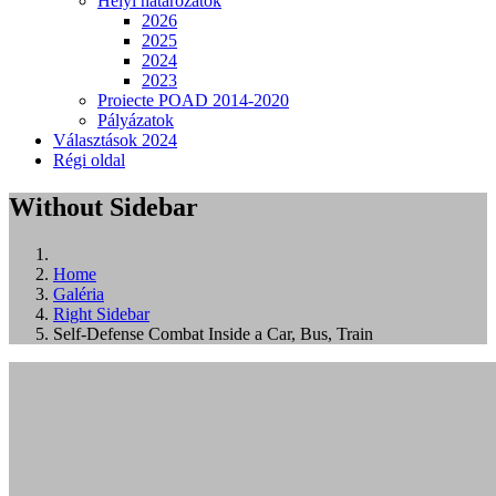
Helyi határozatok
2026
2025
2024
2023
Proiecte POAD 2014-2020
Pályázatok
Választások 2024
Régi oldal
Without Sidebar
Home
Galéria
Right Sidebar
Self-Defense Combat Inside a Car, Bus, Train