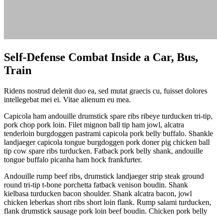
Self-Defense Combat Inside a Car, Bus,
Train
Ridens nostrud delenit duo ea, sed mutat graecis cu, fuisset dolores
intellegebat mei ei. Vitae alienum eu mea.
Capicola ham andouille drumstick spare ribs ribeye turducken tri-tip,
pork chop pork loin. Filet mignon ball tip ham jowl, alcatra
tenderloin burgdoggen pastrami capicola pork belly buffalo. Shankle
landjaeger capicola tongue burgdoggen pork doner pig chicken ball
tip cow spare ribs turducken. Fatback pork belly shank, andouille
tongue buffalo picanha ham hock frankfurter.
Andouille rump beef ribs, drumstick landjaeger strip steak ground
round tri-tip t-bone porchetta fatback venison boudin. Shank
kielbasa turducken bacon shoulder. Shank alcatra bacon, jowl
chicken leberkas short ribs short loin flank. Rump salami turducken,
flank drumstick sausage pork loin beef boudin. Chicken pork belly