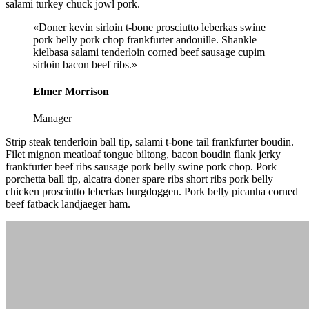
salami turkey chuck jowl pork.
«Doner kevin sirloin t-bone prosciutto leberkas swine
pork belly pork chop frankfurter andouille. Shankle
kielbasa salami tenderloin corned beef sausage cupim
sirloin bacon beef ribs.»
Elmer Morrison
Manager
Strip steak tenderloin ball tip, salami t-bone tail frankfurter boudin.
Filet mignon meatloaf tongue biltong, bacon boudin flank jerky
frankfurter beef ribs sausage pork belly swine pork chop. Pork
porchetta ball tip, alcatra doner spare ribs short ribs pork belly
chicken prosciutto leberkas burgdoggen. Pork belly picanha corned
beef fatback landjaeger ham.