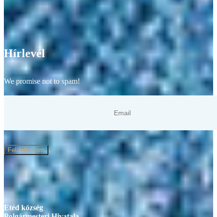
Hírlevél
We promise not to spam!
Felíratkozom
Etéd község
Polgármesteri Hivatala