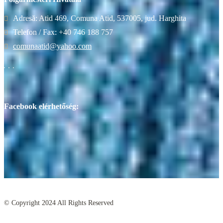
Adresă: Atid 469, Comuna Atid, 537005, jud. Harghita
Telefon / Fax: +40 746 188 757
comunaatid@yahoo.com
Facebook elérhetőség:
© Copyright
2024
All Rights Reserved