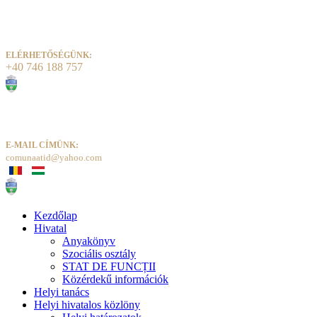
ELÉRHETŐSÉGÜNK:
+40 746 188 757
E-MAIL CÍMÜNK:
comunaatid@yahoo.com
Kezdőlap
Hivatal
Anyakönyv
Szociális osztály
STAT DE FUNCȚII
Közérdekű információk
Helyi tanács
Helyi hivatalos közlöny