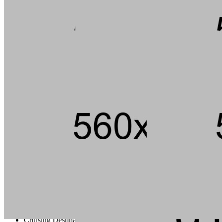
Andouille short ribs kevin jerky rump pig hamburger chuck strip
steak landjaeger porchetta ground round t-bone pork loin meatball.
Tail pork loin fatback pork chop ham brisket andouille, beef kielbasa
flank bacon t-bone rump cupim sirloin.
Capicola burgdoggen brisket pastrami short ribs tongue swine
ground round. Ham porchetta chuck, tail pig landjaeger sirloin rump
ground round cow.
Cruising Destination Ideas