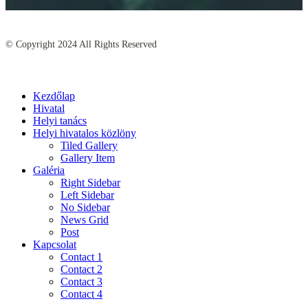
© Copyright
2024
All Rights Reserved
Kezdőlap
Hivatal
Helyi tanács
Helyi hivatalos közlöny
Tiled Gallery
Gallery Item
Galéria
Right Sidebar
Left Sidebar
No Sidebar
News Grid
Post
Kapcsolat
Contact 1
Contact 2
Contact 3
Contact 4