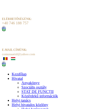
ELÉRHETŐSÉGÜNK:
+40 746 188 757
E-MAIL CÍMÜNK:
comunaatid@yahoo.com
Kezdőlap
Hivatal
Anyakönyv
Szociális osztály
STAT DE FUNCȚII
Közérdekű információk
Helyi tanács
Helyi hivatalos közlöny