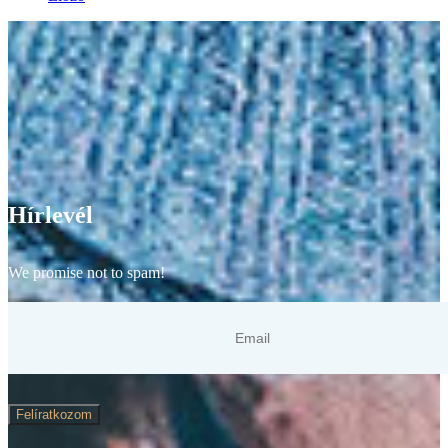
Hírlevél
We promise not to spam!
Felíratkozom