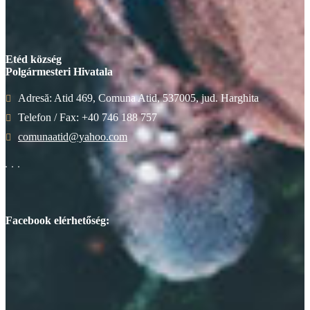
Etéd község
Polgármesteri Hivatala
Adresă: Atid 469, Comuna Atid, 537005, jud. Harghita
Telefon / Fax: +40 746 188 757
comunaatid@yahoo.com
Facebook elérhetőség: