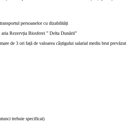
ransportul persoanelor cu dizabilități
n aria Rezervția Biosferei ” Delta Dunării”
 mare de 3 ori față de valoarea câștigului salarial mediu brut prevăzut
tunci trebuie specificat)