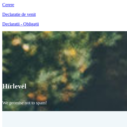
Cerere
Declaratie de venit
Declaratii - Obligații
Hírlevél
We promise not to spam!