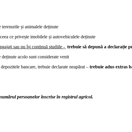
 terenurile și animalele deținute
ceea ce privește imobilele și autovehiculele deținute
ngajați sau nu își continuă studiile -
trebuie să depună a declarație p
e deținute acolo sunt considerate venit
 și depozitele bancare, trebuie declarate neapărat –
trebuie adus extras 
umărul persoanelor înscrise în registrul agricol.