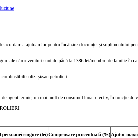
cluziune
de acordare a ajutoarelor pentru încălzirea locuinței și suplimentului pe
ngure ale căror venituri sunt de până la 1386 lei/membru de familie în ca
 combustibili solizi și/sau petrolieri
 de agent termic, nu mai mult de consumul lunar efectiv, în funcţie de
ROLIERI
l persoanei singure
(lei)
Compensare procentuală
(%)
Ajutor max