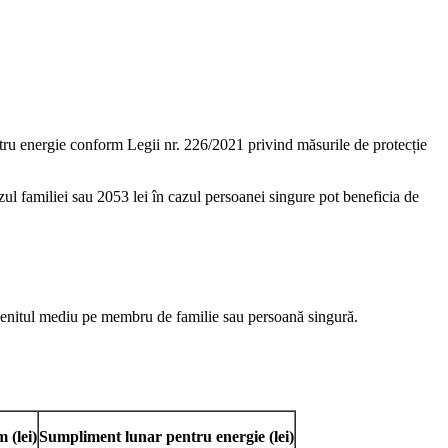
ntru energie conform Legii nr. 226/2021 privind măsurile de protecție
zul familiei sau 2053 lei în cazul persoanei singure pot beneficia de
 venitul mediu pe membru de familie sau persoană singură.
im
(lei)
Sumpliment lunar pentru energie
(lei)