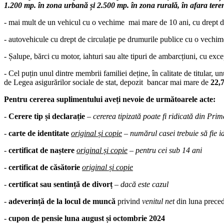
1.200 mp. în zona urbană și 2.500 mp. în zona rurală, în afara teren
- mai mult de un vehicul cu o vechime mai mare de 10 ani, cu drept de
- autovehicule cu drept de circulație pe drumurile publice cu o vechime
- Șalupe, bărci cu motor, iahturi sau alte tipuri de ambarcțiuni, cu exc
- Cel puțin unul dintre membrii familiei deține, în calitate de titular,
de Legea asigurărilor sociale de stat, depozit bancar mai mare de
22,7
Pentru cererea suplimentului aveți nevoie de următoarele acte:
-
Cerere tip și declarație
–
cererea tipizată poate fi ridicată din Prim
-
carte de identitate
original și copie
–
numărul casei trebuie să fie id
-
certificat de naștere
original și copie
– pentru cei sub 14 ani
-
certificat de căsătorie
original și copie
-
certificat sau sentință de divorț
– dacă este cazul
-
adeverință de la locul de muncă
privind
venitul net
din luna precede
-
cupon de pensie luna august și octombrie 2024