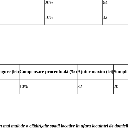
20%
64
10%
32
ingure
(lei)
Compensare procentuală
(%)
Ajutor maxim
(lei)
Sumpli
10%
32
20
n mai mult de o cl
ădiri,alte spații locative în afara locuinței de domic