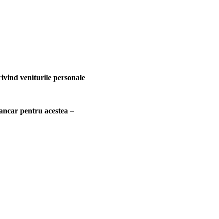
rivind veniturile personale
bancar pentru
acestea
–