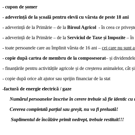
-
cupon de șomer
-
adeverință de la școală pentru elevii cu vârsta de peste 18 ani
- adeverință de la Primărie – de la
Biroul Agricol
- în ceea ce privește
- adeverință de la Primărie – de la
Serviciul de Taxe și Impozite
– în 
- toate persoanele care au împlinit vârsta de 16 ani –
cei care nu sunt a
-
copie după cartea de membru de la composesorat
– și dividendel
- finanțările pentru activitățile agricole și de creșterea animalelor, cât
- copie după orice alt ajutor sau sprijin financiar de la stat
-factură de energie electrică / gaze
Numărul persoanelor înscrise în cerere trebuie să fie identic cu n
Cererea completată parțial sau greșit, nu va fi preluată!
Suplimentul de încălzire primit nedrept, trebuie restituit!!!