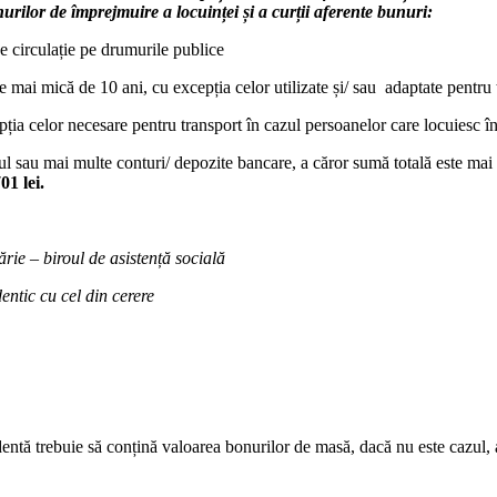
urilor de împrejmuire a locuinței și a curții aferente bunuri:
 circulație pe drumurile publice
 mai mică de 10 ani, cu excepția celor utilizate și/ sau adaptate pentru t
epția celor necesare pentru transport în cazul persoanelor care locuiesc î
 unul sau mai multe conturi/ depozite bancare, a căror sumă totală este mai
01 lei.
ărie – biroul de asistență socială
entic cu cel din cerere
ntă trebuie să conțină valoarea bonurilor de masă, dacă nu este cazul, a