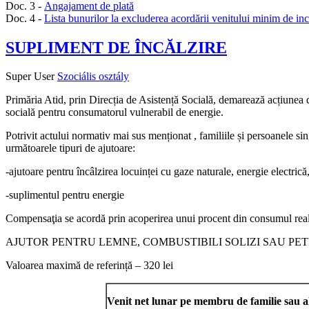
Doc. 3 -
Angajament de plată
Doc. 4 -
Lista bunurilor la excluderea acordării venitului minim de in
SUPLIMENT DE ÎNCĂLZIRE
Super User
Szociális osztály
Primăria Atid, prin Direcția de Asistență Socială, demarează acțiunea 
socială pentru consumatorul vulnerabil de energie.
Potrivit actului normativ mai sus menționat , familiile și persoanele si
următoarele tipuri de ajutoare:
-ajutoare pentru încâlzirea locuinței cu gaze naturale, energie electrică,
-suplimentul pentru energie
Compensaţia se acordă prin acoperirea unui procent din consumul real
AJUTOR PENTRU LEMNE, COMBUSTIBILI SOLIZI SAU PET
Valoarea maximă de referință – 320 lei
Venit net lunar pe membru de familie sau a