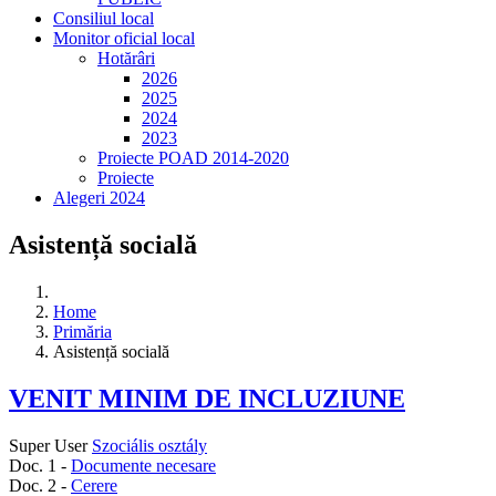
Consiliul local
Monitor oficial local
Hotărâri
2026
2025
2024
2023
Proiecte POAD 2014-2020
Proiecte
Alegeri 2024
Asistență socială
Home
Primăria
Asistență socială
VENIT MINIM DE INCLUZIUNE
Super User
Szociális osztály
Doc. 1 -
Documente necesare
Doc. 2 -
Cerere