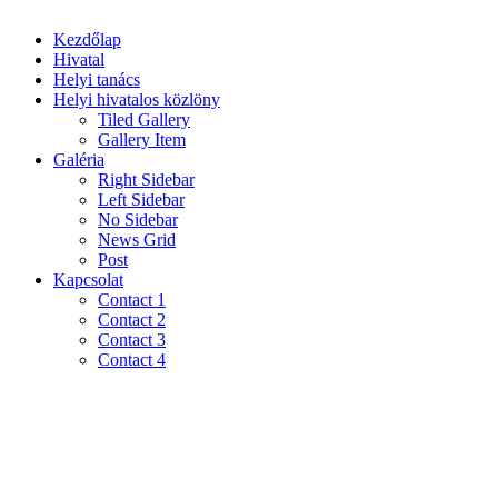
Kezdőlap
Hivatal
Helyi tanács
Helyi hivatalos közlöny
Tiled Gallery
Gallery Item
Galéria
Right Sidebar
Left Sidebar
No Sidebar
News Grid
Post
Kapcsolat
Contact 1
Contact 2
Contact 3
Contact 4