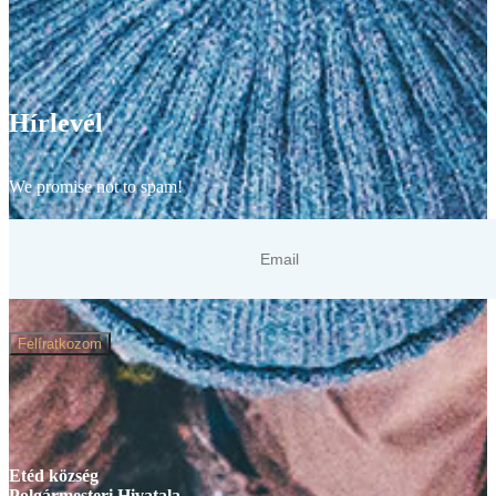
Hírlevél
We promise not to spam!
Felíratkozom
Etéd község
Polgármesteri Hivatala