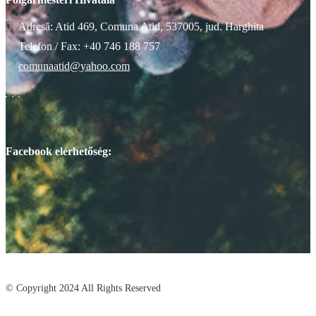
Adresă: Atid 469, Comuna Atid, 537005, jud. Harghita
Telefon / Fax: +40 746 188 757
comunaatid@yahoo.com
Facebook elérhetőség:
© Copyright
2024
All Rights Reserved