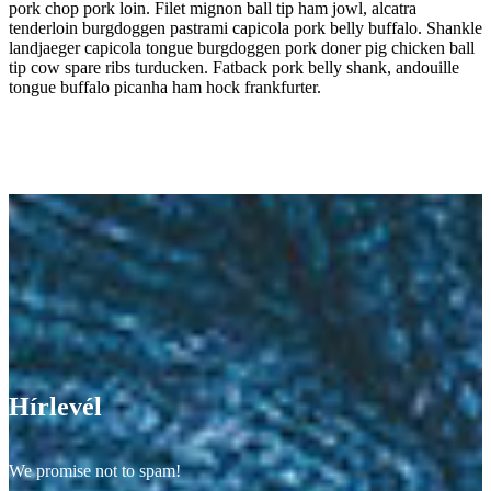
pork chop pork loin. Filet mignon ball tip ham jowl, alcatra
tenderloin burgdoggen pastrami capicola pork belly buffalo. Shankle
landjaeger capicola tongue burgdoggen pork doner pig chicken ball
tip cow spare ribs turducken. Fatback pork belly shank, andouille
tongue buffalo picanha ham hock frankfurter.
Hírlevél
We promise not to spam!