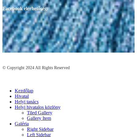
Facebook elérhetőség:
© Copyright
2024
All Rights Reserved
Kezdőlap
Hivatal
Helyi tanács
Helyi hivatalos közlöny
Tiled Gallery
Gallery Item
Galéria
Right Sidebar
Left Sidebar