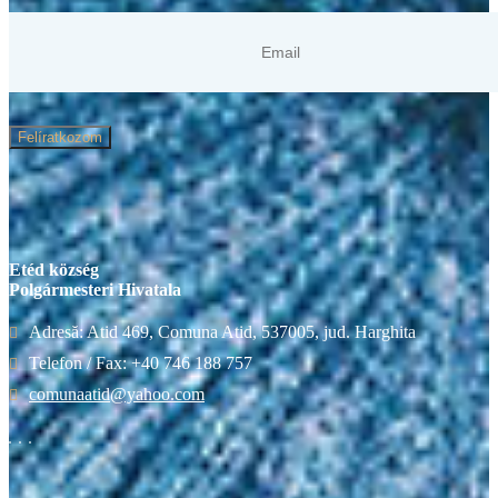
Felíratkozom
Etéd község
Polgármesteri Hivatala
Adresă: Atid 469, Comuna Atid, 537005, jud. Harghita
Telefon / Fax: +40 746 188 757
comunaatid@yahoo.com