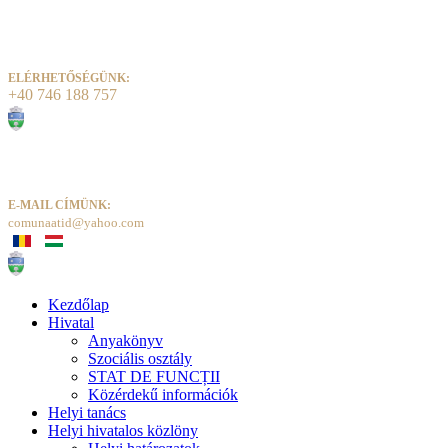
ELÉRHETŐSÉGÜNK:
+40 746 188 757
E-MAIL CÍMÜNK:
comunaatid@yahoo.com
Kezdőlap
Hivatal
Anyakönyv
Szociális osztály
STAT DE FUNCȚII
Közérdekű információk
Helyi tanács
Helyi hivatalos közlöny