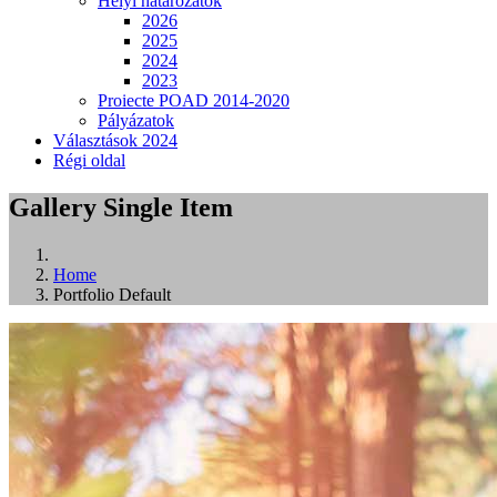
Helyi határozatok
2026
2025
2024
2023
Proiecte POAD 2014-2020
Pályázatok
Választások 2024
Régi oldal
Gallery Single Item
Home
Portfolio Default