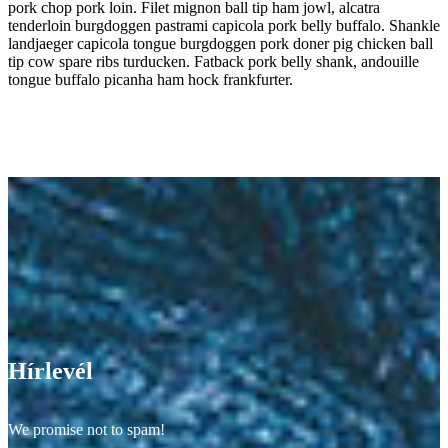
pork chop pork loin. Filet mignon ball tip ham jowl, alcatra
tenderloin burgdoggen pastrami capicola pork belly buffalo. Shankle
landjaeger capicola tongue burgdoggen pork doner pig chicken ball
tip cow spare ribs turducken. Fatback pork belly shank, andouille
tongue buffalo picanha ham hock frankfurter.
Hírlevél
We promise not to spam!