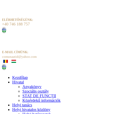
ELÉRHETŐSÉGÜNK:
+40 746 188 757
E-MAIL CÍMÜNK:
comunaatid@yahoo.com
Kezdőlap
Hivatal
Anyakönyv
Szociális osztály
STAT DE FUNCȚII
Közérdekű információk
Helyi tanács
Helyi hivatalos közlöny