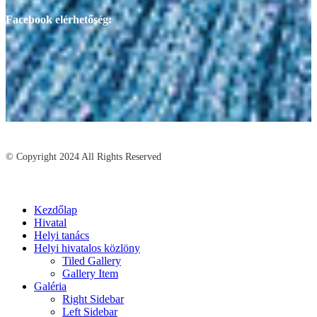
Facebook elérhetőség:
© Copyright
2024
All Rights Reserved
Kezdőlap
Hivatal
Helyi tanács
Helyi hivatalos közlöny
Tiled Gallery
Gallery Item
Galéria
Right Sidebar
Left Sidebar