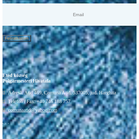
Felíratkozom
Etéd község
Polgármesteri Hivatala
Adresă: Atid 469, Comuna Atid, 537005, jud. Harghita
Telefon / Fax: +40 746 188 757
comunaatid@yahoo.com