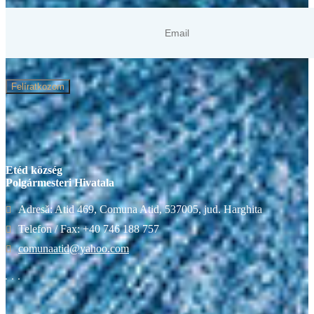
Felíratkozom
Etéd község
Polgármesteri Hivatala
Adresă: Atid 469, Comuna Atid, 537005, jud. Harghita
Telefon / Fax: +40 746 188 757
comunaatid@yahoo.com