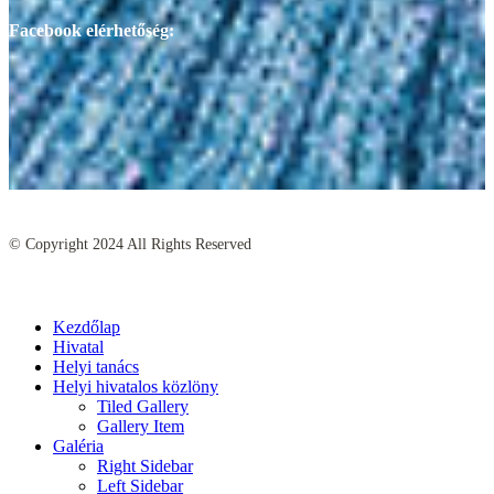
Facebook elérhetőség:
© Copyright
2024
All Rights Reserved
Kezdőlap
Hivatal
Helyi tanács
Helyi hivatalos közlöny
Tiled Gallery
Gallery Item
Galéria
Right Sidebar
Left Sidebar