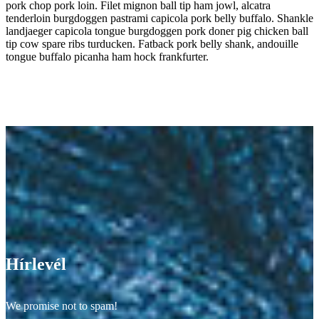
pork chop pork loin. Filet mignon ball tip ham jowl, alcatra
tenderloin burgdoggen pastrami capicola pork belly buffalo. Shankle
landjaeger capicola tongue burgdoggen pork doner pig chicken ball
tip cow spare ribs turducken. Fatback pork belly shank, andouille
tongue buffalo picanha ham hock frankfurter.
Hírlevél
We promise not to spam!