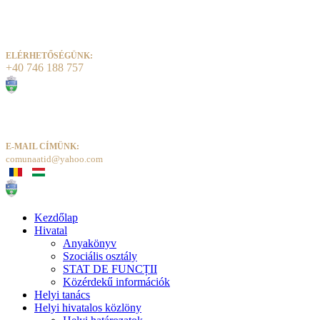
ELÉRHETŐSÉGÜNK:
+40 746 188 757
E-MAIL CÍMÜNK:
comunaatid@yahoo.com
Kezdőlap
Hivatal
Anyakönyv
Szociális osztály
STAT DE FUNCȚII
Közérdekű információk
Helyi tanács
Helyi hivatalos közlöny