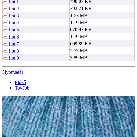
490.07 KB
hot 1
393.21 KB
hot 2
1.63 MB
hot 3
1.19 MB
hot 4
670.93 KB
hot 5
1.59 MB
hot 6
609.89 KB
hot 7
2.53 MB
hot 8
3.89 MB
hot 9
Nyomtatás
Előző
Tovább