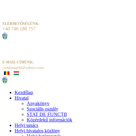
ELÉRHETŐSÉGÜNK:
+40 746 188 757
E-MAIL CÍMÜNK:
comunaatid@yahoo.com
Kezdőlap
Hivatal
Anyakönyv
Szociális osztály
STAT DE FUNCȚII
Közérdekű információk
Helyi tanács
Helyi hivatalos közlöny